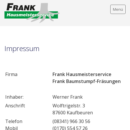
Menü
Impressum
Home
Über uns
Firma
Frank Hausmeisterservice
Leistungen
Frank Baumstumpf-Fräsungen
Kontakt
Inhaber:
Werner Frank
Anschrift
Wolftrigelstr. 3
87600 Kaufbeuren
Telefon
(08341) 966 30 56
Mobil
(0170) 554 57 26